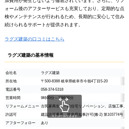
加費用が発生しないよう徹底されています。さらに、リフ
ォーム後のアフターサービスも充実しており、定期的な点
検やメンテナンスが行われるため、長期的に安心して住み
続けられるサポートが提供されます。
ラグズ建築の口コミはこちら
ラグズ建築の基本情報
会社名
ラグズ建築
所在地
〒500-8388 岐阜県岐阜市今嶺4丁目5-20
電話番号
058-374-5318
営業時間
9時00分～18時00分
リフォームメニュー
古民家再生、一般住宅リノベーション、店舗工事、ヴ
許認可
建設許可番号 岐阜県知事許可(搬-2) 第103774号
スクロールできます
アフターフォロー
あり