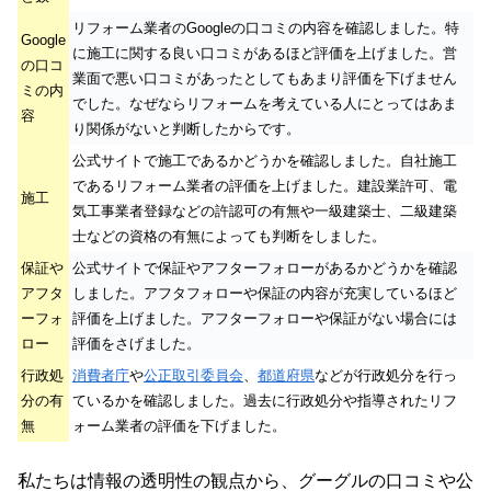
リフォーム業者のGoogleの口コミの内容を確認しました。特
Google
に施工に関する良い口コミがあるほど評価を上げました。営
の口コ
業面で悪い口コミがあったとしてもあまり評価を下げません
ミの内
でした。なぜならリフォームを考えている人にとってはあま
容
り関係がないと判断したからです。
公式サイトで施工であるかどうかを確認しました。自社施工
であるリフォーム業者の評価を上げました。建設業許可、電
施工
気工事業者登録などの許認可の有無や一級建築士、二級建築
士などの資格の有無によっても判断をしました。
保証や
公式サイトで保証やアフターフォローがあるかどうかを確認
アフタ
しました。アフタフォローや保証の内容が充実しているほど
ーフォ
評価を上げました。アフターフォローや保証がない場合には
ロー
評価をさげました。
行政処
消費者庁
や
公正取引委員会
、
都道府県
などが行政処分を行っ
分の有
ているかを確認しました。過去に行政処分や指導されたリフ
無
ォーム業者の評価を下げました。
私たちは情報の透明性の観点から、グーグルの口コミや公