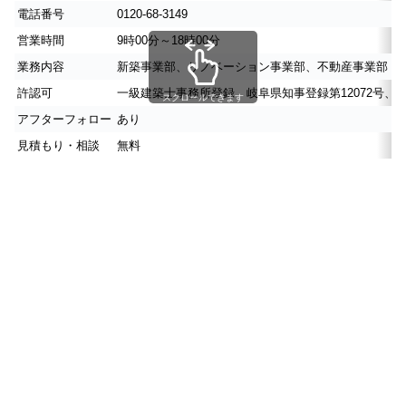
電話番号
0120-68-3149
営業時間
9時00分～18時00分
業務内容
新築事業部、リノベーション事業部、不動産事業部
許認可
一級建築士事務所登録 岐阜県知事登録第12072号、国
スクロールできます
アフターフォロー
あり
見積もり・相談
無料